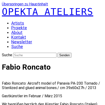
Überspringen zu Hauptinhalt
OPEKTA ATELIERS
Artists
Projekte
About
Kontakt
Newsletter
Suche
Suche
Senden
Fabio Roncato
Fabio Roncato: Aircraft model of Panavia PA-200 Tornado /
Sterilized and glued animal bones./ cm 39x60x27h / 2013
Gastkünstler im Februar / März 2015
Wir begrüßen herzlich den Künstler Fabio Roncato (Italien),