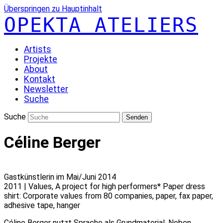
Überspringen zu Hauptinhalt
OPEKTA ATELIERS
Artists
Projekte
About
Kontakt
Newsletter
Suche
Suche
Senden
Céline Berger
Gastkünstlerin im Mai/Juni 2014
2011 | Values, A project for high performers* Paper dress
shirt: Corporate values from 80 companies, paper, fax paper,
adhesive tape, hanger
Céline Berger nutzt Sprache als Grundmaterial. Neben